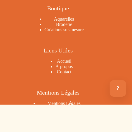
Boutique
Aquarelles
Broderie
Créations sur-mesure
Liens Utiles
Accueil
À propos
Contact
?
Mentions Légales
Mentions Légales
Politique de Confidentialité
CGV
-
Droit de rétractation
Copyright © 2026 En Plein Coeur Créations - Design &
Réalisation
Arthur Schiha