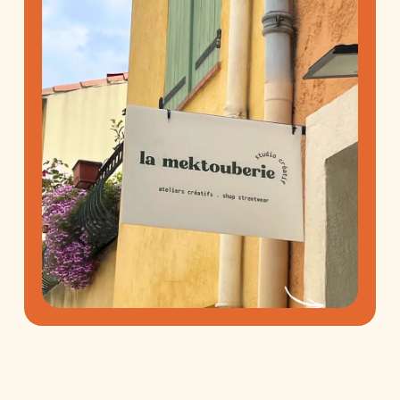
Écris-moi via l’onglet contact ou par mail avec tous les
détails (format, couleurs, texte, idée…).
✨
Quels projets uniques réalises-tu ?
Illustrations personnalisées, broderies uniques, cadeaux
symboliques inventés ensemble.
✨
Sous quel délai puis-je avoir une réponse ?
Je réponds sous 72h max (un peu plus pour les projets
complexes).
Me contacter
Fermer