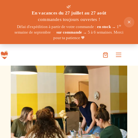
🌿
En vacances du 27 juillet au 27 août
commandes toujours ouvertes !
×
re
Délai d'expédition à partir de votre commande :
en stock
→ 1
semaine de septembre
·
sur commande
→ 5 à 6 semaines. Merci
pour ta patience 🧡