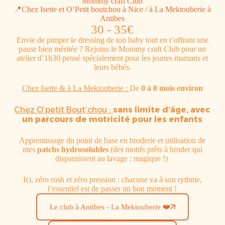
Mommy craft Club
📍Chez Isette et O’Petit boutchou à Nice / à La Mektouberie à
Antibes
30 - 35€
Envie de pimper le dressing de ton baby tout en t’offrant une
pause bien méritée ? Rejoins le Mommy craft Club pour un
atelier d’1h30 pensé spécialement pour les jeunes mamans et
leurs bébés.
Chez Isette & à La Mektouberie :
De
0 à 8 mois environ
Chez O’petit Bout’chou :
sans limite d’âge, avec
un parcours de motricité pour les enfants
Apprentissage du point de base en broderie et utilisation de
mes
patchs hydrosolubles
(des motifs prêts à broder qui
disparaissent au lavage : magique !)
Ici, zéro rush et zéro pression : chacune va à son rythme,
l’essentiel est de passer un bon moment !
Le club à Antibes - La Mektouberie ❤️
Foire aux Questions
✕
En Plein Cœur