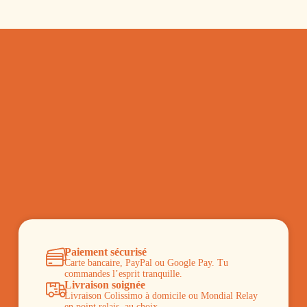
Créations sur-mesure
Transforme ton idée en broderie ou aquarelle
Donnes vie à tes idées
Paiement sécurisé
Carte bancaire, PayPal ou Google Pay. Tu
commandes l’esprit tranquille.
Livraison soignée
Livraison Colissimo à domicile ou Mondial Relay
en point relais, au choix.