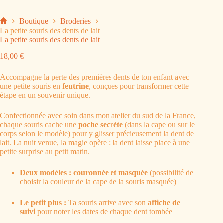
Boutique
Broderies
La petite souris des dents de lait
La petite souris des dents de lait
18,00
€
Foire aux Questions
✕
Accompagne la perte des premières dents de ton enfant avec
En Plein Cœur
une petite souris en
feutrine
, conçues pour transformer cette
étape en un souvenir unique.
Tu ne trouves pas ta réponse ? Écris-moi depuis la page contact
Confectionnée avec soin dans mon atelier du sud de la France,
💌
chaque souris cache une
poche secrète
(dans la cape ou sur le
corps selon le modèle) pour y glisser précieusement la dent de
lait. La nuit venue, la magie opère : la dent laisse place à une
🛒
Comment passer commande ?
petite surprise au petit matin.
Il te suffit de parcourir la boutique, de choisir l’article qui
Deux modèles : couronnée et masquée
(possibilité de
te plaît, puis de l’ajouter à ton panier. Ensuite, tu suis les
Comment savoir si ma commande est bien prise en
choisir la couleur de la cape de la souris masquée)
étapes de validation et de paiement.
🛒
compte ?
Le petit plus :
Ta souris arrive avec son
affiche de
Tu reçois automatiquement un e-mail de confirmation. Si
suivi
pour noter les dates de chaque dent tombée
tu ne le vois pas, vérifie dans tes spams.
⏳