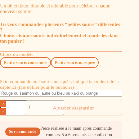
Quels sont les délais de traitement et de livraison ?
Un objet doux, durable et adorable pour célébrer chaque
nouveau sourire.
Pour les personnalisés : 3 à 4 semaines + livraison.
Pour les non personnalisés : 5 jours + livraison.
⏳
Comment suivre ma commande ?
Tu veux commander plusieurs “petites souris” différentes
?
Choisis chaque souris individuellement et ajoute les dans
Un numéro de suivi t’est envoyé par e-mail dès
ton panier !
l’expédition.
🎨
Est-il possible de personnaliser un article ?
Choix du modèle
Oui ! Chaque fiche produit détaille les options. Tu peux
Petite souris couronnée
Petite souris masquée
aussi m’envoyer un message via le formulaire de contact.
🏬
Où retrouver les créations en boutique ?
Si tu commande une souris masquée, indique la couleur de la
Tu peux découvrir une sélection de mes créations
en vente
capte ici (fais défiler pour le nuancier)
directe à la Maison Fersen
, au
19 rue de Fersen, 06600
📦
Quels modes de livraison proposes-tu ?
Antibes
. Ce sont des pièces prêtes à être adoptées.
Ajouter au panier
Envoi à domicile ou point relais. Si tu es sur Nice, remise
en main propre possible.
♻️
Puis-je retourner un article ?
Pièce réalisée à la main après commande
Sur commande
Les personnalisés ne sont pas échangeables (sauf erreur ou
— comptez 5 à 6 semaines de confection.
problème de livraison). Pour les non personnalisés : retour