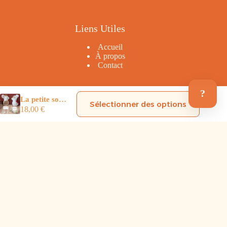
Liens Utiles
Accueil
À propos
Contact
?
La petite souris des dents de lait
Mentions Légales
Sélectionner des options
18,00
€
Mentions Légales
Politique de Confidentialité
CGV
-
Droit de rétractation
Copyright © 2026 En Plein Coeur Créations - Design &
Réalisation
Arthur Schiha