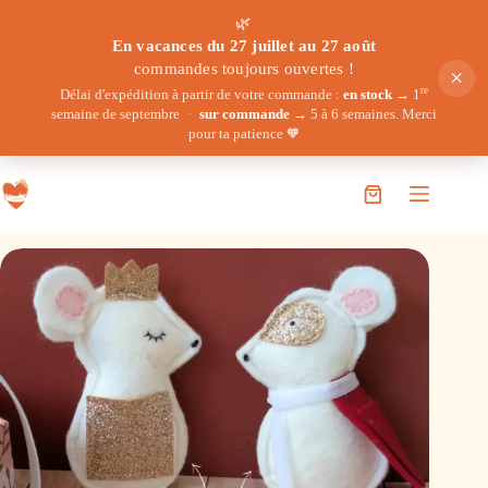
🌿
En vacances du 27 juillet au 27 août
commandes toujours ouvertes !
×
re
Délai d'expédition à partir de votre commande :
en stock
→ 1
semaine de septembre
·
sur commande
→ 5 à 6 semaines. Merci
pour ta patience 🧡